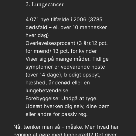
2. Lungecancer
4.071 nye tilfælde i 2006 (3785
dødsfald – el. over 10 mennesker
hver dag)
Overlevelsesprocent (3 år):12 pct.
for mænd/ 13 pct. for kvinder
Viser sig på mange måder. Tidlige
symptomer er vedvarende hoste
(over 14 dage), blodigt opspyt,
hæshed, åndenød eller en
lungebetændelse.
Forebyggelse: Undgå at ryge.
Udsæt hverken dig selv, dine børn
eller andre for passiv røg.
Nå, tænker man så – måske. Men hvad har
rygning at gøre med lungekræft? Det giver