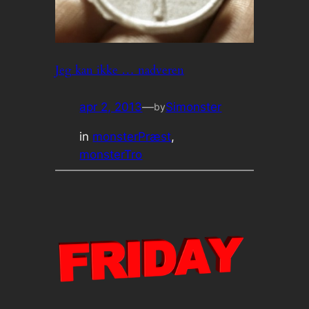
Jeg kan ikke … nadveren
apr 2, 2013
—
Simonster
by
in
monsterPræst
, 
monsterTro