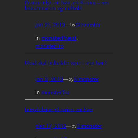
Et stearinlys, en bøn, en Kristus – om
koncentration og indhold
jan 21, 2013
—
Simonster
by
in
monsterPræst
, 
monsterTro
Hvad skal indholdet være i min bøn?
jan 3, 2013
—
Simonster
by
in
monsterTro
Introduktion til serien om bøn
dec 17, 2012
—
Simonster
by