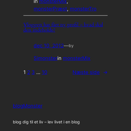
in
monsterMix
, 
monsterPræst
, 
monsterTro
Vloggen har fået ny profil – hvad skal
den indeholde?
dec 10, 2012
—
by
Simonster
in
monsterMix
1
2
3
…
10
Næste side
→
blogMonster
blog dig til et liv – lev livet i en blog