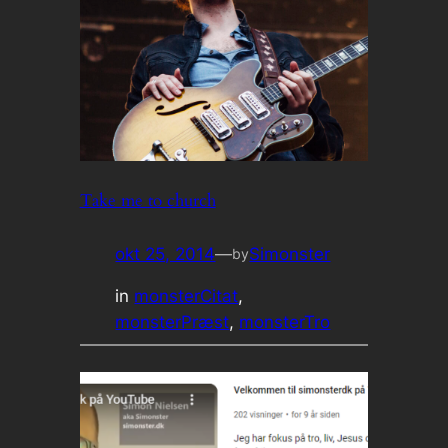
Take me to church
okt 25, 2014
—
Simonster
by
in
monsterCitat
, 
monsterPræst
, 
monsterTro