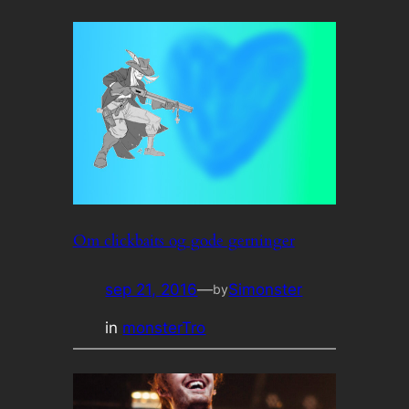
Om clickbaits og gode gerninger
sep 21, 2016
—
Simonster
by
in
monsterTro