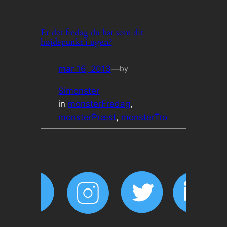
Er det fredag du har som dit
højdepunkt i ugen?
mar 16, 2013
—
by
Simonster
in
monsterFredag
, 
monsterPræst
, 
monsterTro