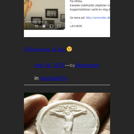
Velkommen til dig
maj 14, 2013
—
Simonster
by
in
monsterTro